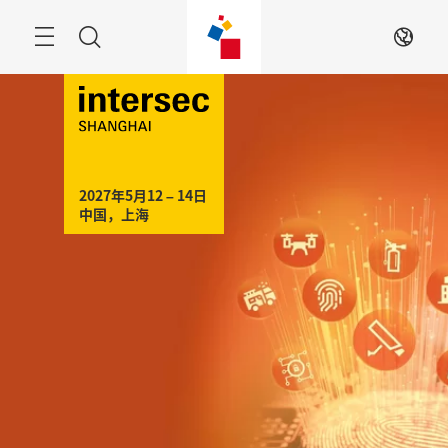
跳
过
菜
搜
ZH
单
索
2027年5月12 – 14日

中国，上海