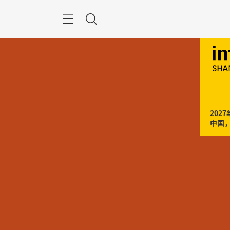
跳
过
菜
搜
单
索
2027
中国